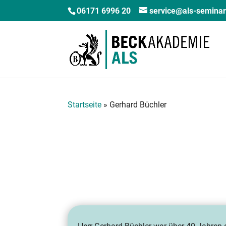
06171 6996 20
service@als-semina
Startseite
»
Gerhard Büchler