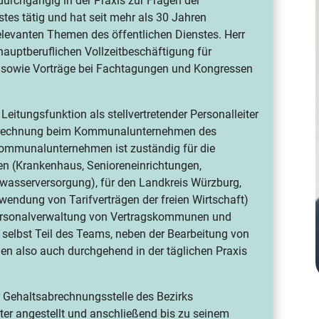
durchgängig in der Praxis zur Fragen der
tes tätig und hat seit mehr als 30 Jahren
levanten Themen des öffentlichen Dienstes. Herr
 hauptberuflichen Vollzeitbeschäftigung für
 sowie Vorträge bei Fachtagungen und Kongressen
 Leitungsfunktion als stellvertretender Personalleiter
sabrechnung beim Kommunalunternehmen des
Kommunalunternehmen ist zuständig für die
en (Krankenhaus, Senioreneinrichtungen,
rnwasserversorgung), für den Landkreis Würzburg,
endung von Tarifverträgen der freien Wirtschaft)
 Personalverwaltung von Vertragskommunen und
selbst Teil des Teams, neben der Bearbeitung von
en also auch durchgehend in der täglichen Praxis
r Gehaltsabrechnungsstelle des Bezirks
ter angestellt und anschließend bis zu seinem