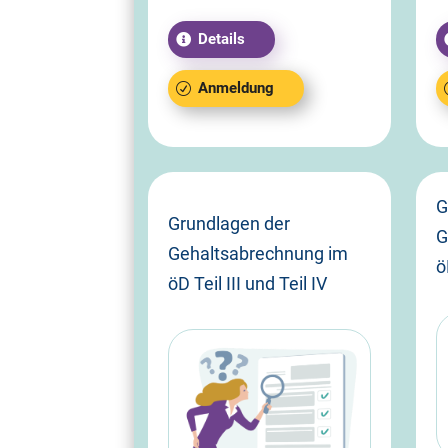
Details
Anmeldung
G
Grundlagen der
G
Gehaltsabrechnung im
ö
öD Teil III und Teil IV