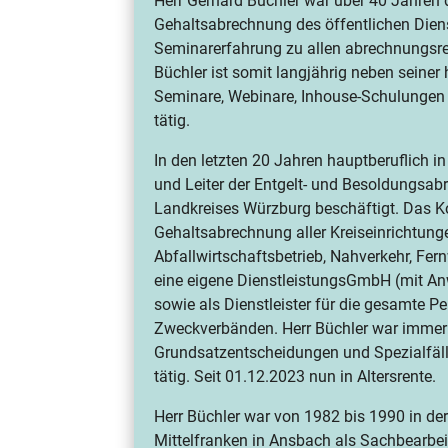
Herr Gerhard Büchler war über 40 Jahren 
Gehaltsabrechnung des öffentlichen Diens
Seminarerfahrung zu allen abrechnungsre
Büchler ist somit langjährig neben seiner
Seminare, Webinare, Inhouse-Schulungen
tätig.
In den letzten 20 Jahren hauptberuflich in
und Leiter der Entgelt- und Besoldung
Landkreises Würzburg beschäftigt. Das 
Gehaltsabrechnung aller Kreiseinrichtung
Abfallwirtschaftsbetrieb, Nahverkehr, Fe
eine eigene DienstleistungsGmbH (mit Anw
sowie als Dienstleister für die gesamte
Zweckverbänden. Herr Büchler war immer 
Grundsatzentscheidungen und Spezialfäll
tätig. Seit 01.12.2023 nun in Altersrente.
Herr Büchler war von 1982 bis 1990 in de
Mittelfranken in Ansbach als Sachbearbei